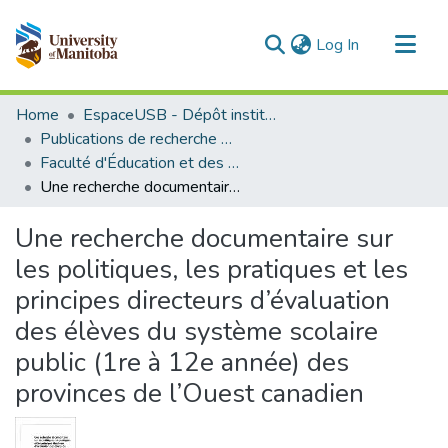
(current)
Log In
Communities & Collections
Home
EspaceUSB - Dépôt institutionnel de l'Université de Saint-Boniface
All of MSpace
Publications de recherche et autres travaux des professeurs et chercheurs
Faculté d'Éducation et des Études professionnelles
Statistics
Une recherche documentaire sur les politiques, les pratiques et les principes directeurs d’évaluation des élèves du système scolaire public (1re à 12e année) des provinces de l’Ouest canadien
Une recherche documentaire sur
les politiques, les pratiques et les
principes directeurs d’évaluation
des élèves du système scolaire
public (1re à 12e année) des
provinces de l’Ouest canadien