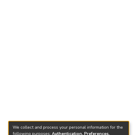
We collect and process your personal information for the
following purposes:
Authentication, Preferences,