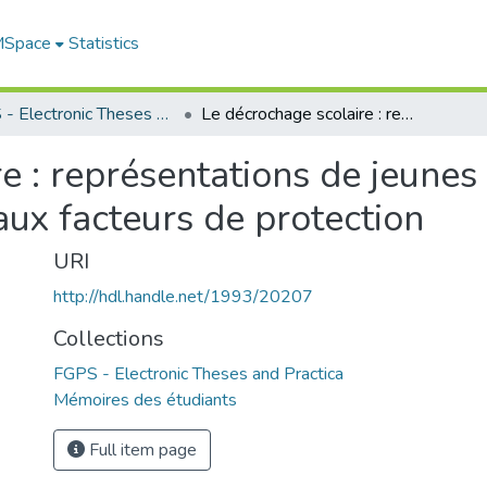
 MSpace
Statistics
FGPS - Electronic Theses and Practica
Le décrochage scolaire : représentations de jeunes adultes face aux facteurs de risque et aux facteurs de protection
e : représentations de jeunes
aux facteurs de protection
URI
http://hdl.handle.net/1993/20207
Collections
FGPS - Electronic Theses and Practica
Mémoires des étudiants
Full item page