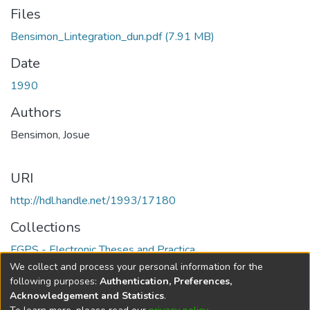
Files
Bensimon_Lintegration_dun.pdf
(7.91 MB)
Date
1990
Authors
Bensimon, Josue
URI
http://hdl.handle.net/1993/17180
Collections
FGPS - Electronic Theses and Practica
We collect and process your personal information for the
Full item page
following purposes:
Authentication, Preferences,
Acknowledgement and Statistics
.