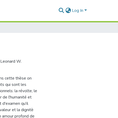
Log In
r Leonard W.
ns cette thèse on
ts qui sont les
nnels: la révolte, le
ur de l'humanité et
it d'examen qu'il
aleur et la dignitè
son amour profond de