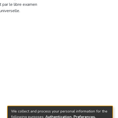
t par le libre examen
universelle.
We collect and process your personal information for the
following purposes:
Authentication, Preferences,