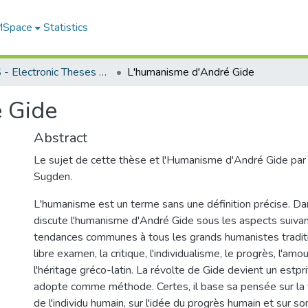
 MSpace
Statistics
FGPS - Electronic Theses and Practica
L'humanisme d'André Gide
 Gide
Abstract
Le sujet de cette thèse et l'Humanisme d'André Gide pa
Sugden.
L'humanisme est un terme sans une définition précise. Da
discute l'humanisme d'André Gide sous les aspects suivan
tendances communes à tous les grands humanistes traditio
libre examen, la critique, l'individualisme, le progrès, l'amo
l'héritage gréco-latin. La révolte de Gide devient un estpr
adopte comme méthode. Certes, il base sa pensée sur la v
de l'individu humain, sur l'idée du progrès humain et sur 