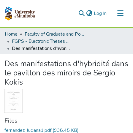
(current)
Log In
Communities & Collections
Home
Faculty of Graduate and Postdoctoral Studies (Electronic Theses and Practica)
All of MSpace
FGPS - Electronic Theses and Practica
Des manifestations d'hybridité dans le pavillon des miroirs de Sergio Kokis
Statistics
Des manifestations d'hybridité dans
le pavillon des miroirs de Sergio
Kokis
Files
fernandez_luciana1.pdf
(938.45 KB)