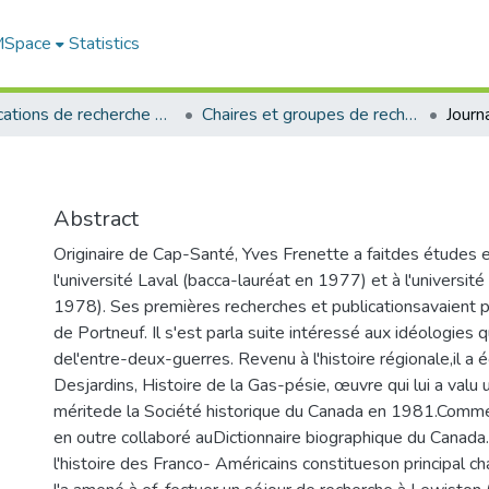
 MSpace
Statistics
Publications de recherche et autres travaux des professeurs et chercheurs
Chaires et groupes de recherche
Journ
Abstract
Originaire de Cap-Santé, Yves Frenette a faitdes études e
l'université Laval (bacca-lauréat en 1977) et à l'universit
1978). Ses premières recherches et publicationsavaient po
de Portneuf. Il s'est parla suite intéressé aux idéologies
del'entre-deux-guerres. Revenu à l'histoire régionale,il a é
Desjardins, Histoire de la Gas-pésie, œuvre qui lui a valu u
méritede la Société historique du Canada en 1981.Comme 
en outre collaboré auDictionnaire biographique du Canad
l'histoire des Franco- Américains constitueson principal ch