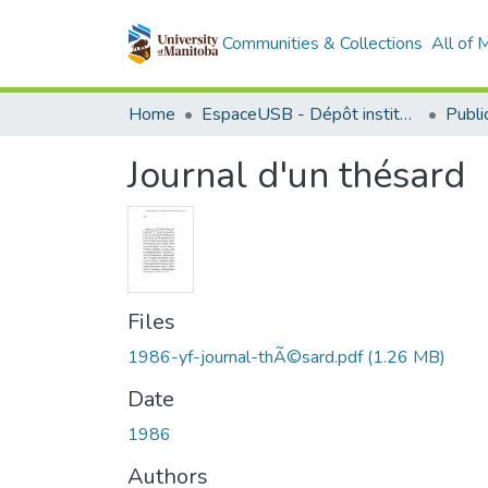
Communities & Collections
All of
Home
EspaceUSB - Dépôt institutionnel de l'Université de Saint-Boniface
Journal d'un thésard
Files
1986-yf-journal-thÃ©sard.pdf
(1.26 MB)
Date
1986
Authors