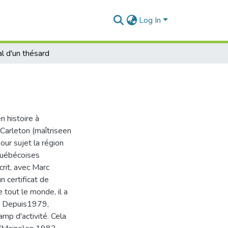
Log In
al d'un thésard
n histoire à
é Carleton (maîtriseen
ur sujet la région
 québécoises
crit, avec Marc
n certificat de
tout le monde, il a
a. Depuis1979,
amp d'activité. Cela