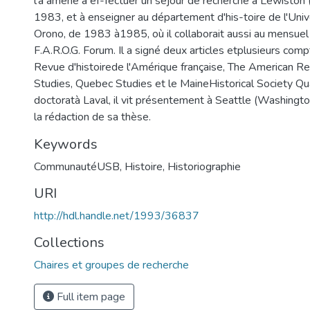
l'a amené à ef-fectuer un séjour de recherche à Lewisto
1983, et à enseigner au département d'his-toire de l'Univ
Orono, de 1983 à1985, où il collaborait aussi au mensuel
F.A.R.O.G. Forum. Il a signé deux articles etplusieurs com
Revue d'histoirede l'Amérique française, The American R
Studies, Quebec Studies et le MaineHistorical Society Qua
doctoratà Laval, il vit présentement à Seattle (Washingto
la rédaction de sa thèse.
Keywords
CommunautéUSB
,
Histoire
,
Historiographie
URI
http://hdl.handle.net/1993/36837
Collections
Chaires et groupes de recherche
Full item page