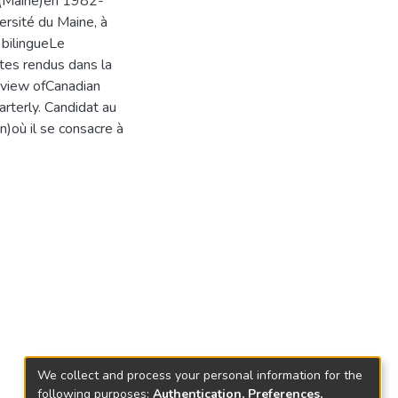
n (Maine)en 1982-
ersité du Maine, à
 bilingueLe
ptes rendus dans la
eview ofCanadian
rterly. Candidat au
n)où il se consacre à
We collect and process your personal information for the
following purposes:
Authentication, Preferences,