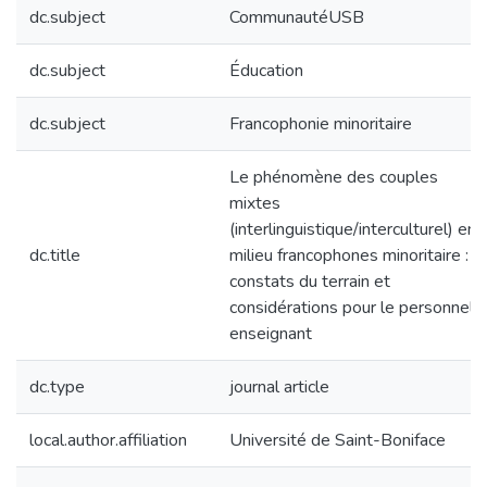
dc.subject
CommunautéUSB
dc.subject
Éducation
dc.subject
Francophonie minoritaire
Le phénomène des couples
mixtes
(interlinguistique/interculturel) en
dc.title
milieu francophones minoritaire :
constats du terrain et
considérations pour le personnel
enseignant
dc.type
journal article
local.author.affiliation
Université de Saint-Boniface