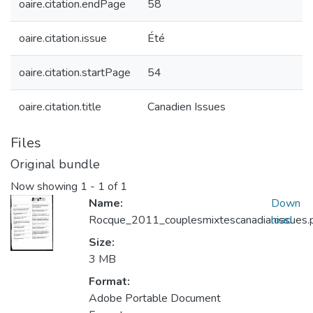
oaire.citation.endPage
58
oaire.citation.issue
Été
oaire.citation.startPage
54
oaire.citation.title
Canadien Issues
Files
Original bundle
Now showing
1 - 1 of 1
Name:
Down
Rocque_2011_couplesmixtescanadianissues.
load
Size:
3 MB
Format:
Adobe Portable Document