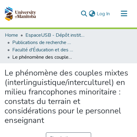
(current)
Log In
Communities & Collections
Home
EspaceUSB - Dépôt institutionnel de l'Université de Saint-Boniface
All of MSpace
Publications de recherche et autres travaux des professeurs et chercheurs
Faculté d'Éducation et des Études professionnelles
Statistics
Le phénomène des couples mixtes (interlinguistique/interculturel) en milieu francophones minoritaire : constats du terrain et considérations pour le personnel enseignant
Le phénomène des couples mixtes
(interlinguistique/interculturel) en
milieu francophones minoritaire :
constats du terrain et
considérations pour le personnel
enseignant