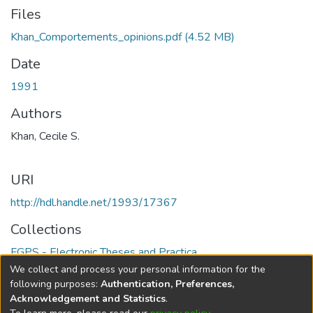
Files
Khan_Comportements_opinions.pdf
(4.52 MB)
Date
1991
Authors
Khan, Cecile S.
URI
http://hdl.handle.net/1993/17367
Collections
FGPS - Electronic Theses and Practica
We collect and process your personal information for the
Full item page
following purposes:
Authentication, Preferences,
Acknowledgement and Statistics
.