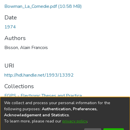
Bowman_La_Comedie.pdf
(10.58 MB)
Date
1974
Authors
Bisson, Alain Francois
URI
http://hdl.handle.net/1993/13392
Collections
FGPS - Electronic Theses and Practica
We collect and process your personal information for the
Full item page
following purposes:
Authentication, Preferences,
Acknowledgement and Statistics
.
To learn more, please read our
privacy policy
.
DSpace software
copyright © 2002-2026
LYRASIS