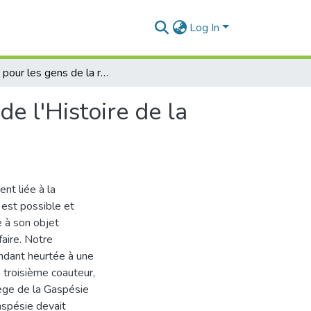
Log In
Écrire pour les gens de la région: réflexions autour de l'Histoire de la Gaspésie
de l'Histoire de la
ent liée à la
l est possible et
e à son objet
aire. Notre
pendant heurtée à une
e troisième coauteur,
lège de la Gaspésie
Gaspésie devait