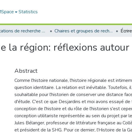
 MSpace
Statistics
Publications de recherche et autres travaux des professeurs et chercheurs
Chaires et groupes de recherche
e la région: réflexions autour 
Abstract
Comme l'histoire nationale, l'histoire régionale est intimem
question identitaire. La relation est inévitable. Toutefois, i
souhaitable pour l'historien de conserver une distance fac
d'étude. C'est ce que Desjardins et moi avons essayé de f
conception de l'histoire et du rôle de l'historien s'est ce
conception utilitariste représentée au sein du projet par l
Jules Bélanger, professeur de littérature française au Col
et président de la SHG. Pour ce dernier, l'Histoire de la 