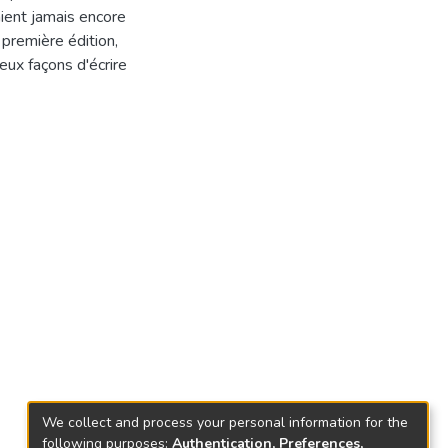
aient jamais encore
première édition,
ux façons d'écrire
We collect and process your personal information for the
following purposes:
Authentication, Preferences,