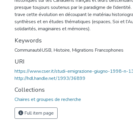
historiques sur les Canadiens français et leurs descenda
presque toujours soutenus par le paradigme de l'identité. 
trave cette évolution en découpant le matériau historiogr
synthèses et en études thématiques (espaces, Soi et l'Aut
solidarités, imaginaires et mémoires).
Keywords
CommunautéUSB
,
Histoire
,
Migrations Francophones
URI
https://www.cser.it/studi-emigrazione-giugno-1998-n-1
http://hdl.handle.net/1993/36899
Collections
Chaires et groupes de recherche
Full item page