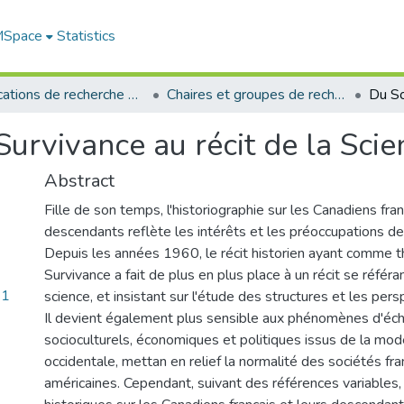
 MSpace
Statistics
Publications de recherche et autres travaux des professeurs et chercheurs
Chaires et groupes de recherche
rvivance au récit de la Scie
Abstract
Fille de son temps, l'historiographie sur les Canadiens fran
descendants reflète les intérêts et les préoccupations d
Depuis les années 1960, le récit historien ayant comme t
Survivance a fait de plus en plus place à un récit se référ
91
science, et insistant sur l'étude des structures et les per
Il devient également plus sensible aux phénomènes d'éc
socioculturels, économiques et politiques issus de la mod
occidentale, mettan en relief la normalité des sociétés f
américaines. Cependant, suivant des références variables,