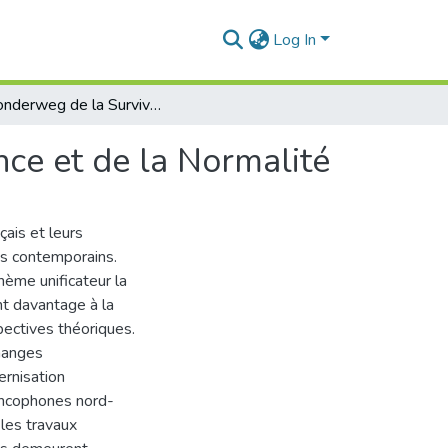
Log In
Du Sonderweg de la Survivance au récit de la Science et de la Normalité
nce et de la Normalité
çais et leurs
es contemporains.
hème unificateur la
ant davantage à la
spectives théoriques.
hanges
ernisation
rancophones nord-
 les travaux