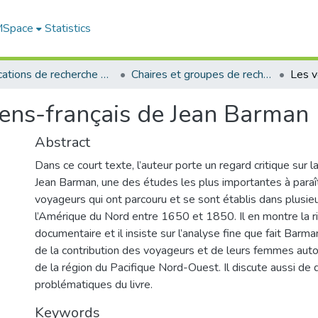
 MSpace
Statistics
Publications de recherche et autres travaux des professeurs et chercheurs
Chaires et groupes de recherche
ens-français de Jean Barman
Abstract
Dans ce court texte, l’auteur porte un regard critique sur
Jean Barman, une des études les plus importantes à paraît
voyageurs qui ont parcouru et se sont établis dans plusieu
l’Amérique du Nord entre 1650 et 1850. Il en montre la r
documentaire et il insiste sur l’analyse fine que fait Barma
de la contribution des voyageurs et de leurs femmes autoc
de la région du Pacifique Nord-Ouest. Il discute aussi de
problématiques du livre.
Keywords