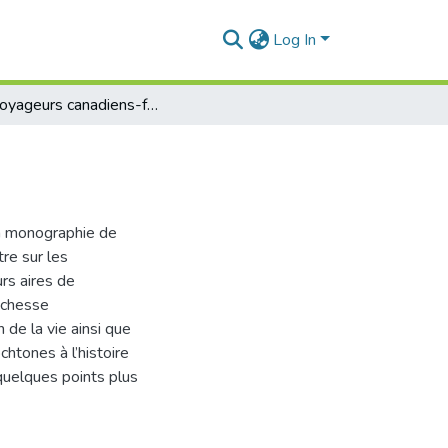
Log In
Les voyageurs canadiens-français de Jean Barman
 la monographie de
re sur les
rs aires de
ichesse
n de la vie ainsi que
htones à l’histoire
 quelques points plus