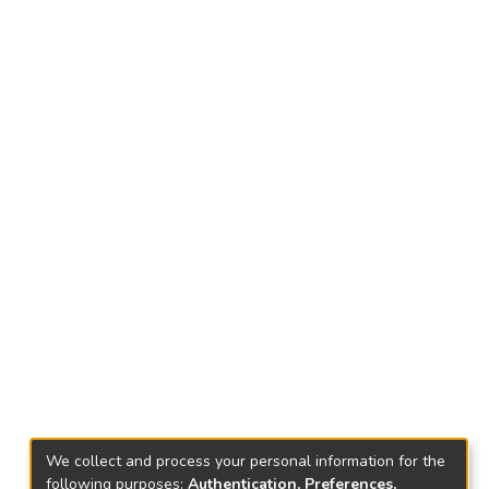
We collect and process your personal information for the
following purposes:
Authentication, Preferences,