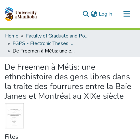
(current)
Log In
Communities & Collections
Home
Faculty of Graduate and Postdoctoral Studies (Electronic Theses and Practica)
All of MSpace
FGPS - Electronic Theses and Practica
De Freemen à Métis: une ethnohistoire des gens libres dans la traite des fourrures entre la Baie James et Montréal au XIXe siècle
Statistics
De Freemen à Métis: une
ethnohistoire des gens libres dans
la traite des fourrures entre la Baie
James et Montréal au XIXe siècle
Files