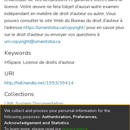
licence. Votre œuvre ne fera l’objet d’aucun autre examen
indépendant en matière de droit d’auteur ou autre. Vous
pouvez consulter le site Web du Bureau du droit d’auteur à
l’adresse
https://umanitoba.ca/copyright/
pour en savoir plus
sur le droit d’auteur ou envoyer vos questions à
um.copyright@umanitoba.ca
.
Keywords
MSpace
,
Licence de droits d’auteur
URI
http://hdl.handle.net/1993/39414
Collections
UML System Documentation
We collect and process your personal information for the
Full item page
following purposes:
Authentication, Preferences,
Acknowledgement and Statistics
.
To learn more, please read our
privacy policy
.