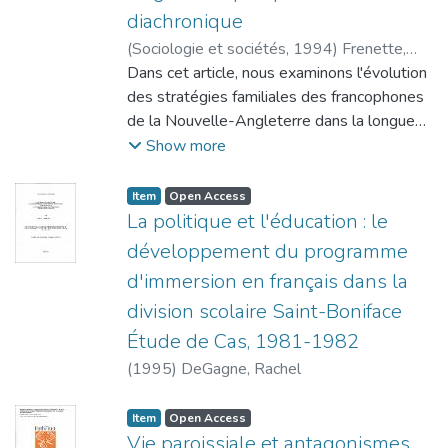
solides et à transformer les migrants en
diachronique
immigrants.
(
Sociologie et sociétés
,
1994
)
Frenette,
Yves
Dans cet article, nous examinons l'évolution
;
Beaudreau, Sylvie
des stratégies familiales des francophones
de la Nouvelle-Angleterre dans la longue
durée. En prenant la communauté de
Show more
Lewiston comme étude de cas, nous nous
penchons sur trois périodes : celle de lia
Item type:
,
Access status:
,
Item
Open Access
migration de masse, caractérisée par la
La politique et l'éducation : le
primauté de la famille comme unité socio-
développement du programme
économique; celle de l'implantation
d'immersion en français dans la
ethnique, qui voit les stratégies se modifier,
division scolaire Saint-Boniface
sous l'impact de facteurs matériels et
idéologiques. Apparaît alors uni;
Étude de Cas, 1981-1982
démarcation entre les stratégies des
(
1995
)
DeGagne, Rachel
Canadiens français originaires du Québec et
celles des Franco Américains nés aux
Item type:
,
Access status:
,
Item
Open Access
États-Unis; la période d'acculturation rapide,
Vie paroissiale et antagonismes