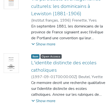
où la relation famille-individu devient
culturels: les dominicains à
inversée, les stratégies visant désormais le
Lewiston (1881-1906)
bien-être de l'individu. Toutefois, la famille
continue d'être l'agent de socialisation de
(
Institut français
,
1996
)
Frenette, Yves
base, une fonction qui inclut parfois la
En septembre 1881, les dominicains de la
transmission de l'ethnicité franco-
province de France signaient avec l'évêque
américaine.
de Portland une convention qui leur
accordait à perpétuité la paroisse Saint-
Show more
Pierre de Lewiston, fondée onze ans plus
tôt et, jusqu'alors, sous le pastorat de
Item type:
,
Access status:
,
Item
Open Access
Pierre Hévey, un prêtre séculier originaire de
L'identite distincte des ecoles
Saint-Hyacinthe. Hévey avait assis la jeune
catholiques
paroisse sur des fondations solides, en
(
1997-09-01T00:00:00Z
)
Beutel, Yvette
bâtissant une église, en instituant des
Ce memoire decrit une recherche qualitative
confréries et des sociétés nationales et en
sur l'identite distincte des ecoles
mettant sur pied une école paroissiale.
catholiques. Ancree sur les rubriques de
Mais, dix ans après son arrivée, le curé
l'enquete naturaliste de Guba et Lincoln
Show more
Hévey sentait le besoin de partir. La
(1982) ainsi que sur les principes de
paroisse avait doublé ses effectifs entre