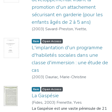
et allant jusqu'aux abords du Parc
promotion d'un attachement
Algonquin vers le nord. Dans la première
sécurisant en garderie (pour les
partie du texte, nous traçons le portrait
statistique des francophones du Centre et
enfants âgés de 2 à 5 ans)
du Sud-Ouest. Dans la deuxième partie,
(
2003
)
Savard-Preston, Yvette,
nous présentons leur portrait socioculturel.
Item type:
,
Access status:
,
Item
Open Access
L'implantation d'un programme
d'habiletés sociales dans une
classe d'immersion : une étude de
cas
(
2003
)
Dauriac, Marie-Christine
Item type:
,
Access status:
,
Item
Open Access
La Gaspésie
(
Fides
,
2003
)
Frenette, Yves
La Gaspésie est une vaste péninsule de 21