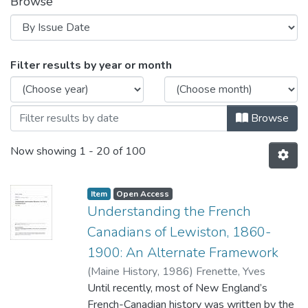
Browse
Browsing EspaceUSB - Dépôt instituti
Filter results by year or month
Browse
Now showing
1 - 20 of 100
Item type:
,
Access status:
,
Item
Open Access
Understanding the French
Canadians of Lewiston, 1860-
1900: An Alternate Framework
(
Maine History
,
1986
)
Frenette, Yves
Until recently, most of New England’s
French-Canadian history was written by the